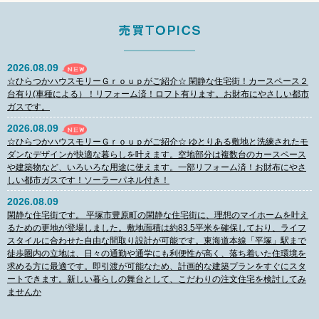
2026.08.09
☆ひらつかハウスモリーＧｒｏｕｐがご紹介☆ 閑静な住宅街！カースペース２
台有り(車種による）！リフォーム済！ロフト有ります。お財布にやさしい都市
ガスです。
2026.08.09
☆ひらつかハウスモリーＧｒｏｕｐがご紹介☆ ゆとりある敷地と洗練されたモ
ダンなデザインが快適な暮らしを叶えます。空地部分は複数台のカースペース
や建築物など、いろいろな用途に使えます。一部リフォーム済！お財布にやさ
しい都市ガスです！ソーラーパネル付き！
2026.08.09
閑静な住宅街です。 平塚市豊原町の閑静な住宅街に、理想のマイホームを叶え
るための更地が登場しました。敷地面積は約83.5平米を確保しており、ライフ
スタイルに合わせた自由な間取り設計が可能です。東海道本線「平塚」駅まで
徒歩圏内の立地は、日々の通勤や通学にも利便性が高く、落ち着いた住環境を
求める方に最適です。即引渡が可能なため、計画的な建築プランをすぐにスタ
ートできます。新しい暮らしの舞台として、こだわりの注文住宅を検討してみ
ませんか