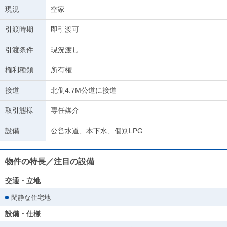
現況
空家
引渡時期
即引渡可
引渡条件
現況渡し
権利種類
所有権
接道
北側4.7M公道に接道
取引態様
専任媒介
設備
公営水道、本下水、個別LPG
物件の特長／注目の設備
交通・立地
閑静な住宅地
設備・仕様