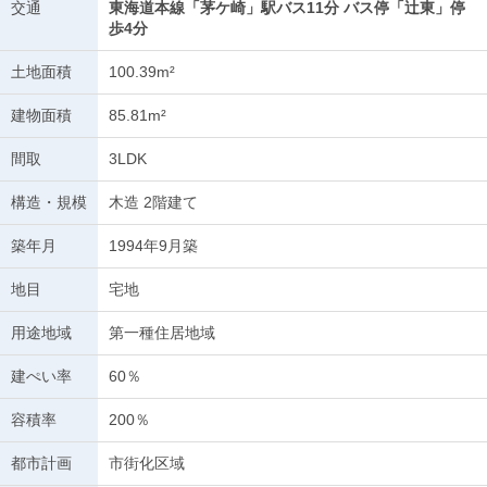
交通
東海道本線「茅ケ崎」駅バス11分 バス停「辻東」停
歩4分
土地面積
100.39m²
建物面積
85.81m²
間取
3LDK
構造・規模
木造 2階建て
築年月
1994年9月築
地目
宅地
用途地域
第一種住居地域
建ぺい率
60％
容積率
200％
都市計画
市街化区域