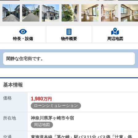
特長・設備
物件概要
周辺地図
閑静な住宅街です。
基本情報
価格
1,980
万円
ローンシミュレーション
所在地
神奈川県茅ヶ崎市今宿
周辺地図
交通
東海道本線「茅ケ崎」駅バス11分 バス停「辻東」停