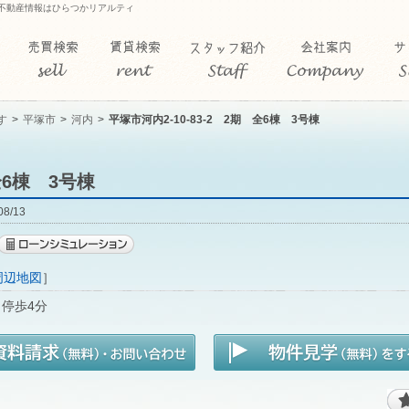
南の不動産情報はひらつかリアルティ
す
平塚市
河内
平塚市河内2-10-83-2 2期 全6棟 3号棟
全6棟 3号棟
8/13
周辺地図
］
 停歩4分