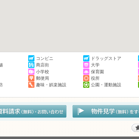
コンビニ
ドラッグストア
舗
商店街
大学
小学校
保育園
郵便局
役所
防
趣味・娯楽施設
公園・運動施設