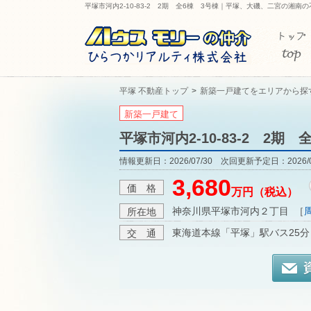
平塚市河内2-10-83-2 2期 全6棟 3号棟｜平塚、大磯、二宮の湘
平塚 不動産トップ
新築一戸建てをエリアから探
新築一戸建て
平塚市河内2-10-83-2 2期 
情報更新日：2026/07/30 次回更新予定日：2026/0
3,680
価 格
万円（税込）
神奈川県平塚市河内２丁目
［
所在地
東海道本線「平塚」駅バス25分
交 通