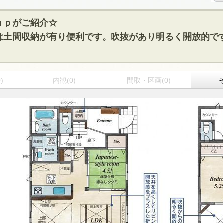
ｕｐがご紹介☆
は土間収納が有り便利です。吹抜があり明るく開放的で
)
内観(0)
間取・区画(0)