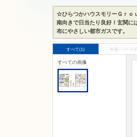
☆ひらつかハウスモリーＧｒｏ
南向きで日当たり良好！玄関に
布にやさしい都市ガスです。
すべて(1)
外観･パース(0
すべての画像