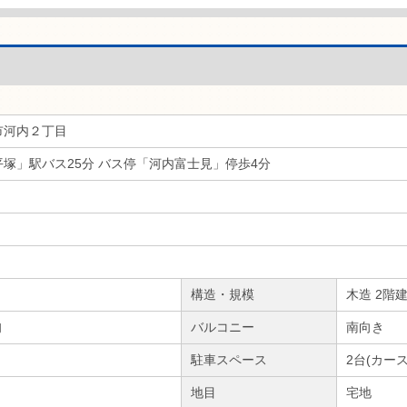
市河内２丁目
塚」駅バス25分 バス停「河内富士見」停歩4分
構造・規模
木造 2階
旬
バルコニー
南向き
駐車スペース
2台(カー
地目
宅地