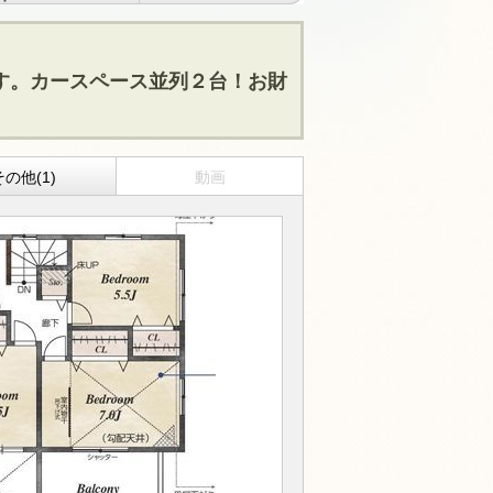
す。カースペース並列２台！お財
その他(1)
動画