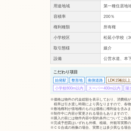
用途地域
第一種住居地
容積率
200％
権利種類
所有権
小学校区
松延小学校（3
取引態様
媒介
設備
公営水道、本
こだわり項目
始発駅
整形地
南側道路
LDK15帖以上
小学校800m以内
スーパー400m以内
陽
※価格は物件の代金総額を表示しており、消費税が課
税率は引き渡し時期により異なりますので、各物
※敷地権利が借地権のものは価格に権利金を含みま
※制作中に内容が変更される場合もありますので、
※購入の前には物件内容や契約条件についてご自身
※完成予想図はいずれも外構、植栽、外観等実際の
※ＣＧ合成の画像の場合、実際とは多少異なる場合