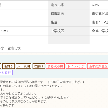
域
建ぺい率
60％
都市計画
市街化区
接道
南側4.5
00m）
中学校区
金旭中学校
下水、都市ガス
南向き
床下収納
吹抜け
食器洗浄機
トイレ2ヶ所
温水洗浄便座
当り良好
税される場合は税込み価格です。（1,000円未満は切り上げ。）
件の詳細につきましてはお問い合わせください。
す。
あらかじめご了承ください。
で十分な確認をしていただくようにお願いいたします。
ものとは多少異なることがあります。
があります。