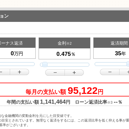
ョン
ボーナス返済
金利
返済期間
※2
万円
年
％
95,122
毎月の支払い額
円
1,141,464
--
年間の支払い額
円 ローン返済比率
％
※3
的な金融機関の変動金利を元にした目安値です。
限の目安とされています。無理なく返済をするには、この返済比率を低く抑える事が
基準がございます。