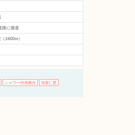
域
M道路に接道
（1600m）
シャワー付洗面台
浴室に窓