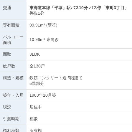
交通
東海道本線「平塚」駅バス10分 バス停「東町3丁目」
停歩1分
専有面積
99.91m² (壁芯)
バルコニー
10.96m² 東向き
面積
間取
3LDK
総戸数
全130戸
構造・規模
鉄筋コンクリート造 5階建て
5階部分
築年・入居
1983年10月築
現況
居住中
引渡時期
相談
権利種類
所有権