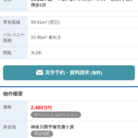
停歩1分
専有面積
99.91m² (壁芯)
バルコニー
10.96m² 東向き
面積
間取
3LDK
見学予約・資料請求
(無料)
物件概要
価格
2,480
万円
ローンシミュレーション
所在地
神奈川県平塚市唐ケ原
周辺地図