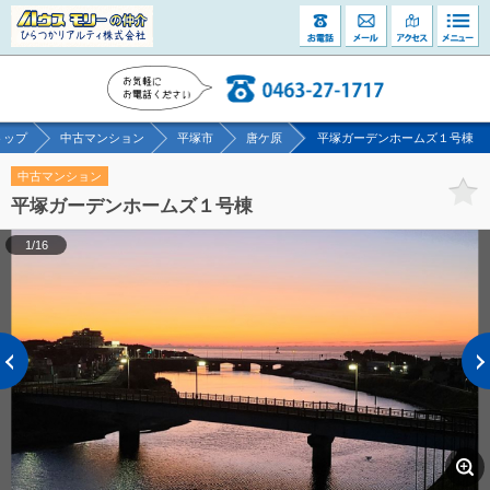
トップ
中古マンション
平塚市
唐ケ原
平塚ガーデンホームズ１号棟
中古マンション
平塚ガーデンホームズ１号棟
1/16