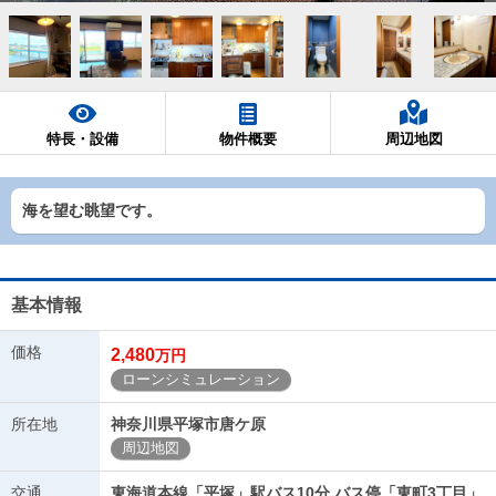
特長・設備
物件概要
周辺地図
海を望む眺望です。
基本情報
価格
2,480
万円
ローンシミュレーション
所在地
神奈川県平塚市唐ケ原
周辺地図
交通
東海道本線「平塚」駅バス10分 バス停「東町3丁目」