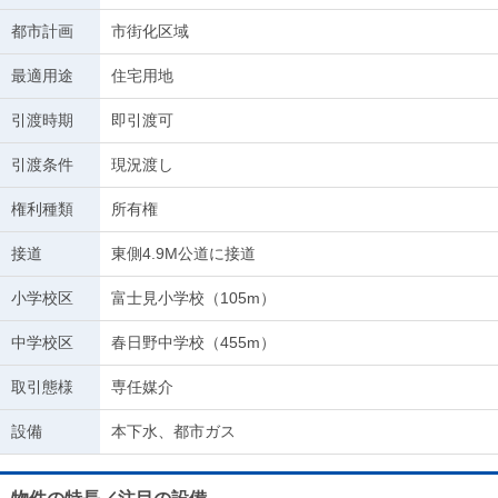
都市計画
市街化区域
最適用途
住宅用地
引渡時期
即引渡可
引渡条件
現況渡し
権利種類
所有権
接道
東側4.9M公道に接道
小学校区
富士見小学校（105m）
中学校区
春日野中学校（455m）
取引態様
専任媒介
設備
本下水、都市ガス