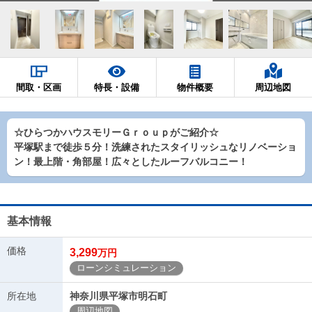
間取・区画
特長・設備
物件概要
周辺地図
☆ひらつかハウスモリーＧｒｏｕｐがご紹介☆
平塚駅まで徒歩５分！洗練されたスタイリッシュなリノベーショ
ン！最上階・角部屋！広々としたルーフバルコニー！
基本情報
価格
3,299
万円
ローンシミュレーション
所在地
神奈川県平塚市明石町
周辺地図