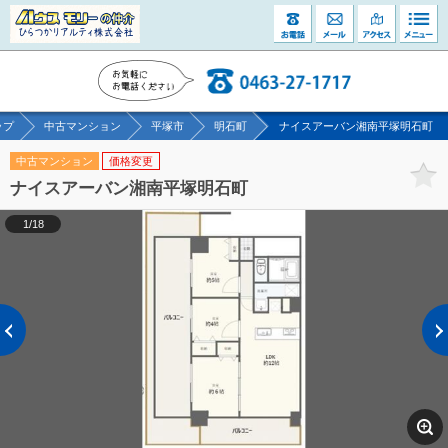
ップ
中古マンション
平塚市
明石町
ナイスアーバン湘南平塚明石町
中古マンション
価格変更
ナイスアーバン湘南平塚明石町
1/18