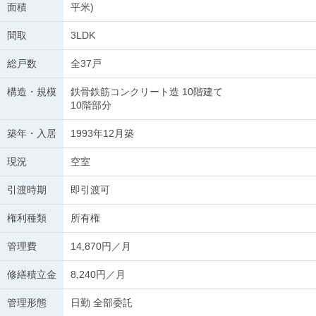
面積
平米)
間取
3LDK
総戸数
全37戸
構造・規模
鉄骨鉄筋コンクリート造 10階建て
10階部分
築年・入居
1993年12月築
現況
空室
引渡時期
即引渡可
権利種類
所有権
管理費
14,870円／月
修繕積立金
8,240円／月
管理形態
日勤 全部委託