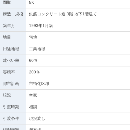
間取
5K
構造・規模
鉄筋コンクリート造 3階 地下1階建て
築年月
1993年1月築
地目
宅地
用途地域
工業地域
建ぺい率
60％
容積率
200％
都市計画
市街化区域
現況
空家
引渡時期
相談
引渡条件
現況渡し