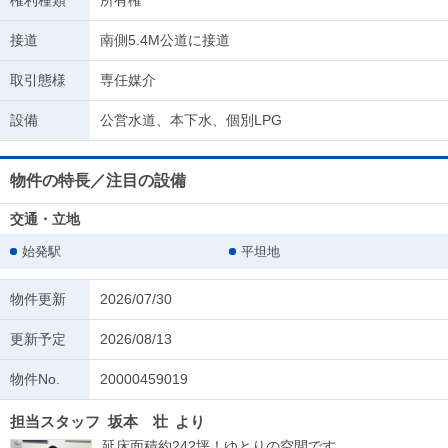
権利種類
所有権
接道
南側5.4M公道に接道
取引態様
専任媒介
設備
公営水道、本下水、個別LPG
物件の特長／注目の設備
交通・立地
始発駅
平坦地
物件更新
2026/07/30
更新予定
2026/08/13
物件No.
20000459019
担当スタッフ
坂本 壮
より
延床面積約242坪！ゆとりの空間です。