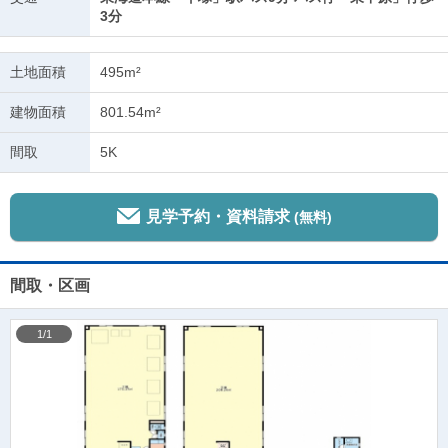
3分
土地面積
495m²
建物面積
801.54m²
間取
5K
見学予約・資料請求
(無料)
間取・区画
1/1