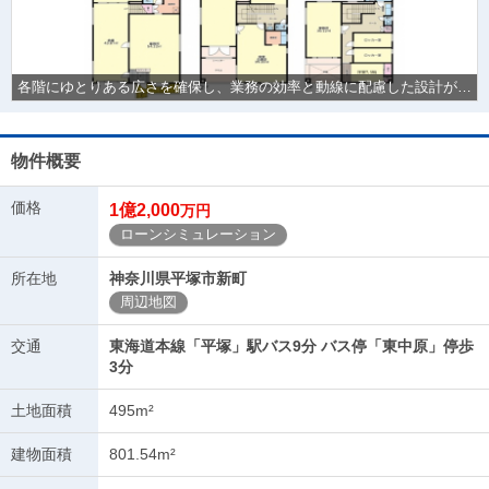
各階にゆとりある広さを確保し、業務の効率と動線に配慮した設計が魅力です。機能的に区画された空間は、それぞれの役割に応じて自由な活用ができ、ビジネスを多角的に支える落ち着いた環境が整っています
物件概要
価格
1億2,000
万円
ローンシミュレーション
所在地
神奈川県平塚市新町
周辺地図
交通
東海道本線「平塚」駅バス9分 バス停「東中原」停歩
3分
土地面積
495m²
建物面積
801.54m²