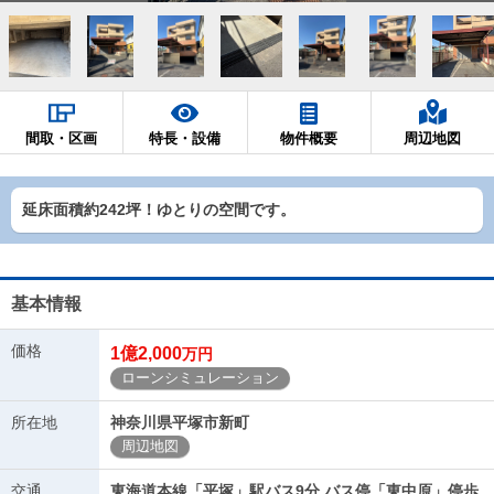
間取・区画
特長・設備
物件概要
周辺地図
延床面積約242坪！ゆとりの空間です。
基本情報
価格
1億2,000
万円
ローンシミュレーション
所在地
神奈川県平塚市新町
周辺地図
交通
東海道本線「平塚」駅バス9分 バス停「東中原」停歩