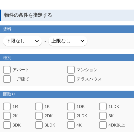
物件の条件を指定する
賃料
～
種別
アパート
マンション
一戸建て
テラスハウス
間取り
1R
1K
1DK
1LDK
2K
2DK
2LDK
3K
3DK
3LDK
4K
4DK以上