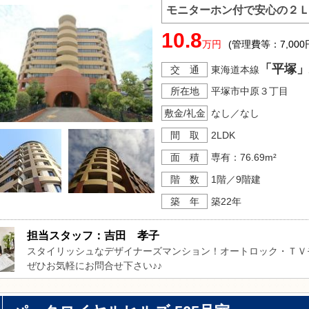
モニターホン付で安心の２
10.8
万円
(管理費等：7,000
「平塚」
交 通
東海道本線
所在地
平塚市中原３丁目
敷金/礼金
なし／なし
間 取
2LDK
面 積
専有：76.69m²
階 数
1階／9階建
築 年
築22年
担当スタッフ：吉田　孝子
スタイリッシュなデザイナーズマンション！オートロック・ＴＶモ