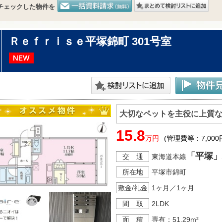
チェックした物件を
Ｒｅｆｒｉｓｅ平塚錦町 301号室
大切なペットを主役に上質
15.8
万円
(管理費等：7,000
「平塚」
交 通
東海道本線
所在地
平塚市錦町
敷金/礼金
1ヶ月／1ヶ月
間 取
2LDK
面 積
専有：51.29m²