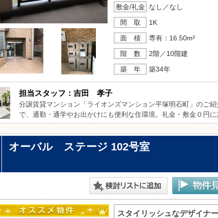
敷金/礼金
なし／なし
間 取
1K
面 積
専有：16.50m²
階 数
2階／10階建
築 年
築34年
担当スタッフ：吉田　孝子
分譲賃貸マンション「ライオンズマンション平塚明石町」のご紹
で、通勤・通学やお出かけにも便利な住環境。礼金・敷金０円に
期費用を抑えてご入居いただけます。外壁は高級感のあるタイル
りとした造りも魅力。オートロック完備でセキュリティ面も安心
オーバル ステージ 102号室
や、季節を問わず快適に過ごせるエアコンも設置済み。周辺には
すすめの物件です。ぜひ一度お問い合わせください。
スタイリッシュなデザイナ