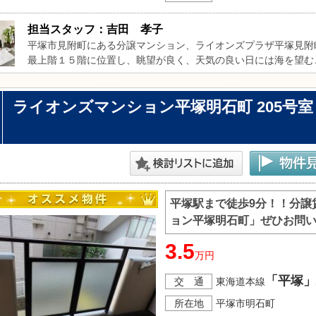
担当スタッフ：吉田　孝子
平塚市見附町にある分譲マンション、ライオンズプラザ平塚見附
最上階１５階に位置し、眺望が良く、天気の良い日には海を望む
室内で、洋室２部屋に加えロフト付きのため、居住スペースをゆ
建物は免震構造を採用しており、安心してお住まいいただけます
ライオンズマンション平塚明石町 205号室
り、エントランスはホテルのような落ち着きと高級感のある空間
されています。エレベーターは３基設置されており、移動もスムー
ＪＲ平塚駅まで徒歩６分、オーケーストアまで徒歩３分と、通勤
分譲マンションならではの上質な住環境で、快適な新生活を始め
平塚駅まで徒歩9分！！分譲
ョン平塚明石町」ぜひお問
3.5
万円
「平塚」
交 通
東海道本線
所在地
平塚市明石町