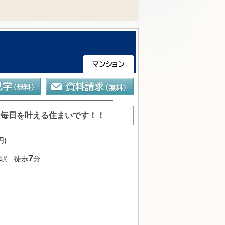
な毎日を叶える住まいです！！
円)
7
駅 徒歩
分