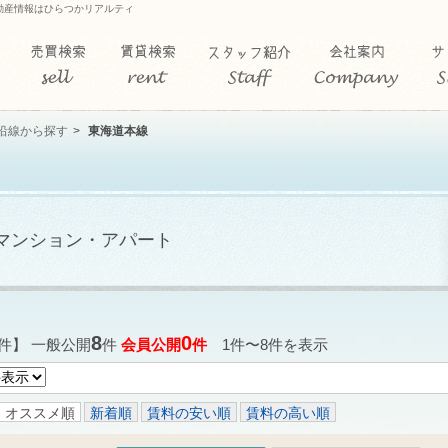
動産情報はひらつかリアルティ
沿線から探す
東海道本線
マンション・アパート
8
0
件】 一般公開
件
会員公開
件
1件〜8件を表示
オススメ順
新着順
賃料の安い順
賃料の高い順