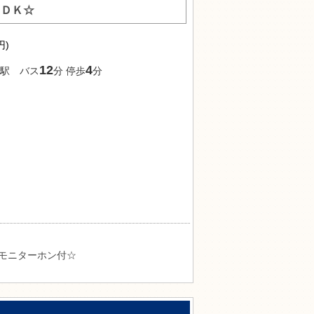
ＬＤＫ☆
円)
12
4
駅 バス
分 停歩
分
ニターホン付☆
