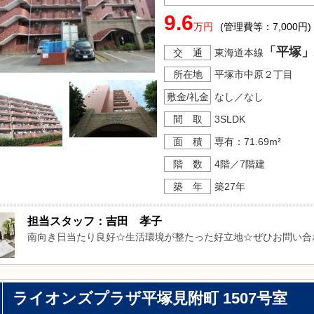
9.6
万円
(管理費等：7,000円)
「平塚」
交 通
東海道本線
所在地
平塚市中原２丁目
敷金/礼金
なし／なし
間 取
3SLDK
面 積
専有：71.69m²
階 数
4階／7階建
築 年
築27年
担当スタッフ：吉田　孝子
南向き日当たり良好☆生活環境が整たった好立地☆ぜひお問い合
ライオンズプラザ平塚見附町 1507号室