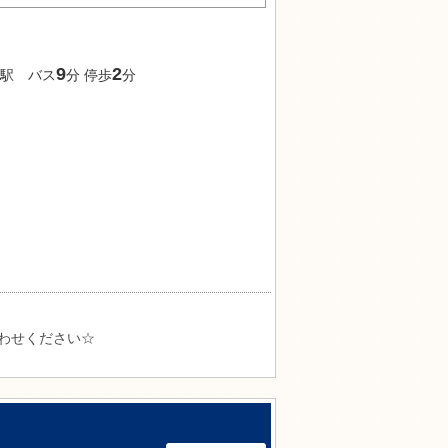
9
2
駅 バス
分 停歩
分
わせください☆