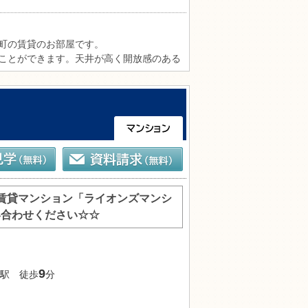
町の賃貸のお部屋です。

ことができます。天井が高く開放感のある
ったりと使える間取りです。

。共用部にはコンシェルジュサービスがあ
です。オートロック完備で防犯面にも配慮
ズです。

・通学や日々のお買い物にも便利な立地。
てみませんか。
賃貸マンション「ライオンズマンシ
い合わせください☆☆
9
駅 徒歩
分