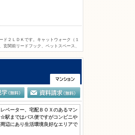
ード２ＬＤＫです。キャットウォーク（１
、玄関前リードフック、ペットスペース、
・愛猫と安心して快適な毎日をお過ごしい
浴室乾燥機付）、人造大理石キッチン、全
。さらに、重量鉄骨×ＡＬＣ造による制振構
慮した快適な住環境を実現しています。５
着いた住環境を兼ね備えた、ペットと心地
エレベーター、宅配ＢＯＸのあるマン
Ｋ☆駅まではバス便ですがコンビニや
が周辺にあり生活環境良好なエリアで