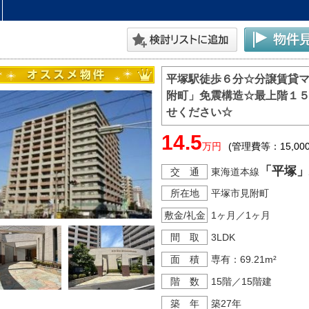
平塚駅徒歩６分☆分譲賃貸
附町」免震構造☆最上階１
せください☆
14.5
万円
(管理費等：15,00
「平塚」
交 通
東海道本線
所在地
平塚市見附町
敷金/礼金
1ヶ月／1ヶ月
間 取
3LDK
面 積
専有：69.21m²
階 数
15階／15階建
築 年
築27年