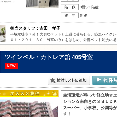
階 数
3階／3階建
築 年
新築
担当スタッフ：吉田　孝子
平塚駅徒歩７分！大切なペットと上質に暮らせる、築浅ハイグレ
０１・２０１・３０１号室のみ）をはじめ、外部ペット足洗い場
イオン発生器など、ペットとの暮らしを考えた設備が充実。愛犬
ただけます。室内には床暖房付きＬＤＫ、１坪バス（追焚機能・
ツインベル・カトレア舘 405号室
室エアコンを完備し、毎日の暮らしをより快適にサポートします
造に加え、ＺＥＨ基準の高断熱性能を採用。揺れや温度変化に配
０㎡超のゆとりある２ＬＤＫで、平塚駅徒歩７分の利便性と落ち
よく暮らせるおすすめの住まいです。
生活環境が整った好立地☆
ション☆南向きの３ＳＬＤ
スーパー、小学校、公園等
す！