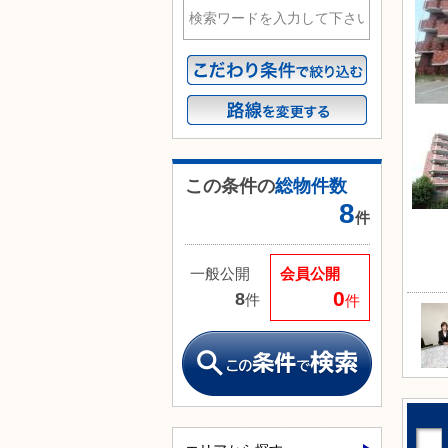
この条件の
総物件数
8
件
一般公開
会員公開
0
8
件
件