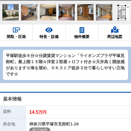
間取・区画
特長・設備
物件概要
周辺地図
平塚駅徒歩６分☆分譲賃貸マンション「ライオンズプラザ平塚見
附町」最上階１５階☆洋室２部屋＋ロフト付き☆天井高く開放感
があります☆海を望め、ＯＫストア徒歩３分で暮らしやすい立地
です☆
基本情報
賃料
14.5
万円
所在地
神奈川県平塚市見附町1-28
周辺地図