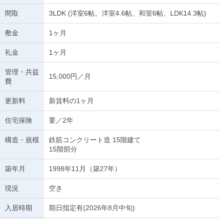
間取
3LDK (洋室6帖、洋室4.6帖、和室6帖、LDK14.3帖)
敷金
1ヶ月
礼金
1ヶ月
管理・共益
15,000円／月
費
更新料
新賃料の1ヶ月
住宅保険
要／2年
構造・規模
鉄筋コンクリート造 15階建て
15階部分
築年月
1998年11月（築27年）
現況
空き
入居時期
期日指定有(2026年8月中旬)