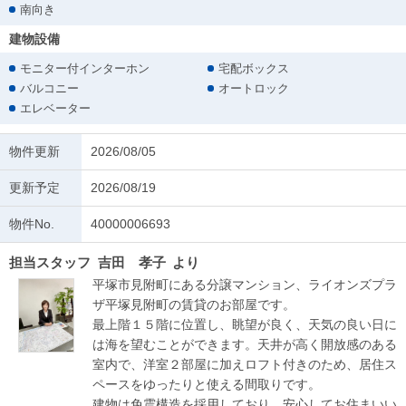
南向き
建物設備
モニター付インターホン
宅配ボックス
バルコニー
オートロック
エレベーター
物件更新
2026/08/05
更新予定
2026/08/19
物件No.
40000006693
担当スタッフ
吉田 孝子
より
平塚市見附町にある分譲マンション、ライオンズプラ
ザ平塚見附町の賃貸のお部屋です。
最上階１５階に位置し、眺望が良く、天気の良い日に
は海を望むことができます。天井が高く開放感のある
室内で、洋室２部屋に加えロフト付きのため、居住ス
ペースをゆったりと使える間取りです。
建物は免震構造を採用しており、安心してお住まいい