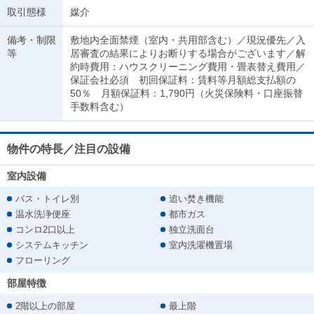
取引態様
媒介
備考・制限
敷地内全面禁煙（室内・共用部含む）／現況優先／入
等
居審査の結果によりお断りする場合がございます／解
約時費用：ハウスクリーニング費用・畳表替え費用／
保証会社必須 初回保証料：賃料等月額総支払額の
50％ 月額保証料：1,790円（火災保険料・口座振替
手数料含む）
物件の特長／注目の設備
室内設備
バス・トイレ別
追い焚き機能
温水洗浄便座
都市ガス
コンロ2口以上
独立洗面台
システムキッチン
室内洗濯機置場
フローリング
部屋特徴
2階以上の部屋
最上階