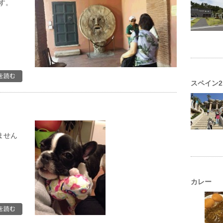
す。
。
スペイン2
ません
カレー