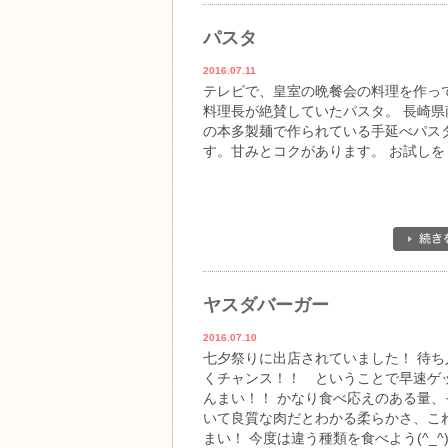
パスタ
2016.07.11
テレビで、皇室の晩餐会の料理を作っ
料理長が絶賛していたパスタ。 長崎県
の本多製麺で作られている手延べパス
す。甘みとコクがあります。 お試しを
ヤスダバーガー
2016.07.10
七夕祭りに出店されていました！ 待ち
くチャンス！！ ということで早速ゲ
んまい！！ かなり食べ応えのある量、
いて良質な肉だとわかる柔らかさ、こ
まい！ 今度は違う種類を食べよう(^_^