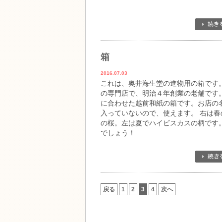
箱
2016.07.03
これは、奥井海生堂の進物用の箱です。
の専門店で、明治４年創業の老舗です。
に合わせた越前和紙の箱です。お店の
入っていないので、使えます。 右は春
の桜。左は夏でハイビスカスの柄です
でしょう！
戻る
1
2
3
4
次へ