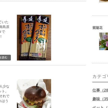
ていた
南島原
紫陽花
タで
！
カテゴ
人少な
仕事（2
ット。
それで
趣味（3
れはう
)
ペット（