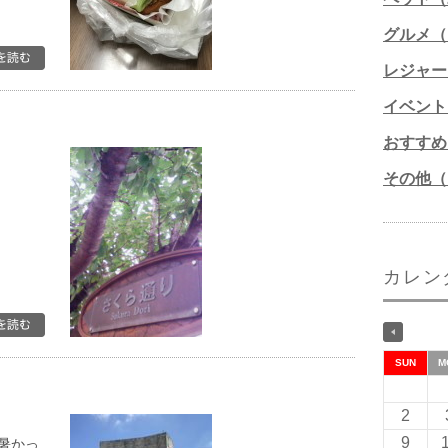
グルメ（1
レジャー
イベント
おすすめ
。
その他（1
カレン
SUN
M
2
9
暑かっ