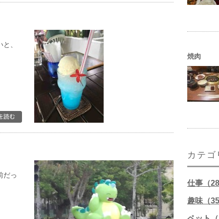
いと、
焼肉
カテゴ
前だっ
仕事（2
趣味（3
ペット（