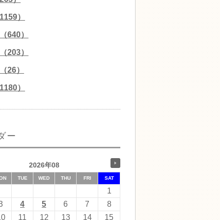
159）
（640）
（203）
（26）
180）
ダー
2026年08
ON
TUE
WED
THU
FRI
SAT
1
3
4
5
6
7
8
10
11
12
13
14
15