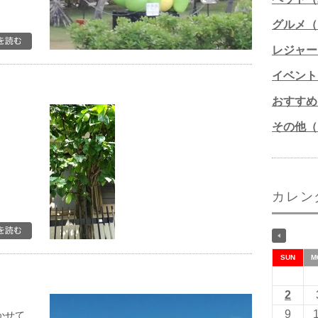
グルメ（1
レジャー
イベント
おすすめ
その他（1
カレン
SUN
M
2
9
かせて