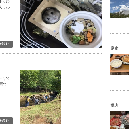
通りひ
りカメ
定食
たくて
園で
焼肉