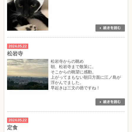
2024.05.22
松岩寺
松岩寺からの眺め
朝、松岩寺まで散策に。
そこからの眺望に感動。
上がってまもない朝日方面に江ノ島が
浮かんでました。
早起きは三文の徳ですね！
2024.05.22
定食