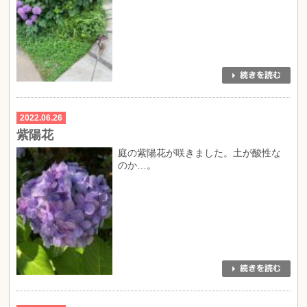
2022.06.26
紫陽花
庭の紫陽花が咲きました。土が酸性な
のか…。