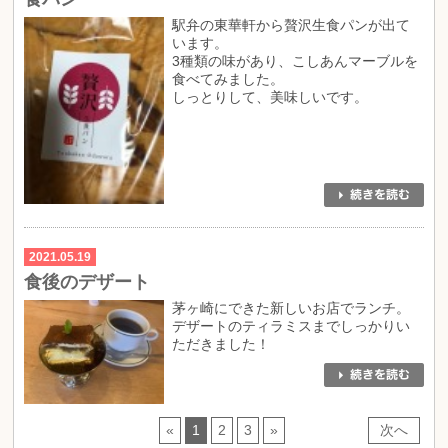
駅弁の東華軒から贅沢生食パンが出て
います。
3種類の味があり、こしあんマーブルを
食べてみました。
しっとりして、美味しいです。
2021.05.19
食後のデザート
茅ヶ崎にできた新しいお店でランチ。
デザートのティラミスまでしっかりい
ただきました！
«
1
2
3
»
次へ