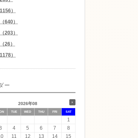
156）
（640）
（203）
（26）
178）
ダー
2026年08
ON
TUE
WED
THU
FRI
SAT
1
3
4
5
6
7
8
10
11
12
13
14
15