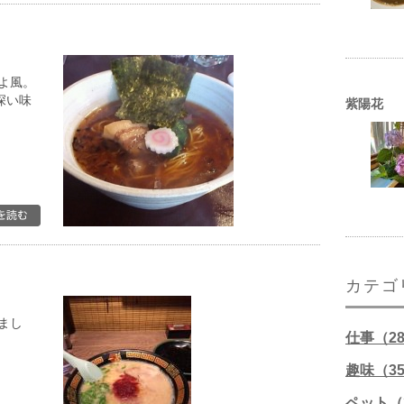
よ風。
深い味
紫陽花
カテゴ
まし
仕事（2
趣味（3
ペット（