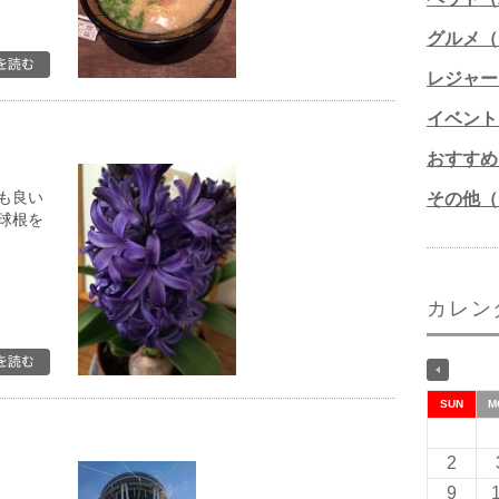
グルメ（1
レジャー
イベント
おすすめ
も良い
その他（1
球根を
カレン
SUN
M
2
9