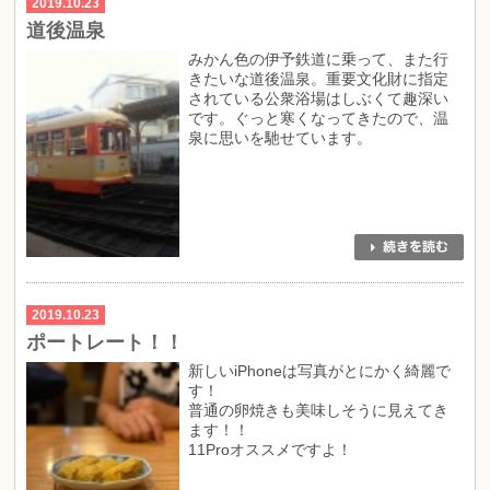
2019.10.23
道後温泉
みかん色の伊予鉄道に乗って、また行
きたいな道後温泉。重要文化財に指定
されている公衆浴場はしぶくて趣深い
です。ぐっと寒くなってきたので、温
泉に思いを馳せています。
2019.10.23
ポートレート！！
新しいiPhoneは写真がとにかく綺麗で
す！
普通の卵焼きも美味しそうに見えてき
ます！！
11Proオススメですよ！