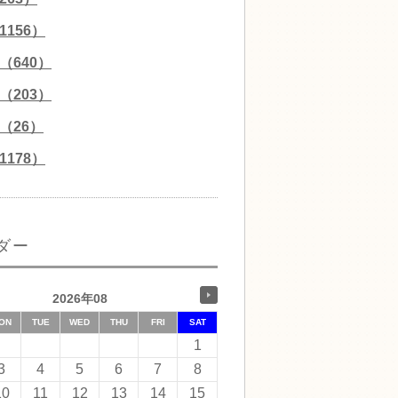
156）
（640）
（203）
（26）
178）
ダー
2026年08
ON
TUE
WED
THU
FRI
SAT
1
3
4
5
6
7
8
10
11
12
13
14
15