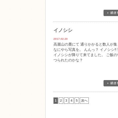
イノシシ
2017.02.20
高麗山の麓にて 通りかかると数人が集
なにやら写真を。 んんっ？ イノシシ‼️
イノシシが降りて来てました。 ご飯の
つられたのかな？
1
2
3
4
5
次へ