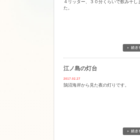
４リッター、３０分くらいで飲み干し
た。
江ノ島の灯台
2017.02.27
鵠沼海岸から見た夜の灯りです。