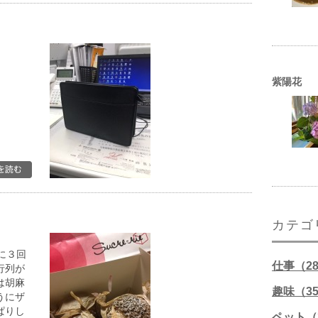
紫陽花
カテゴ
に３回
仕事（2
行列が
は胡麻
趣味（3
うにザ
ぱりし
ペット（