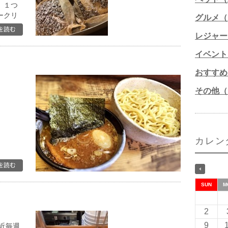
。１つ
ークリ
グルメ（1
レジャー
イベント
おすすめ
その他（1
カレン
SUN
M
2
9
近毎週