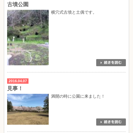
古墳公園
横穴式古墳と土偶です。
2016.04.07
見事！
満開の時に公園に来ました！