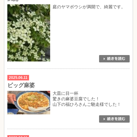
庭のヤマボウシが満開で、綺麗です。
2025.06.11
ビッグ麻婆
大皿に目一杯
驚きの麻婆豆腐でした！
山下の福ひろさんご馳走様でした！