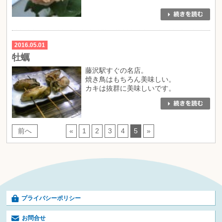
2016.05.01
牡蠣
藤沢駅すぐの名店。
焼き鳥はもちろん美味しい。
カキは抜群に美味しいです。
前へ
«
1
2
3
4
5
»
プライバシーポリシー
お問合せ