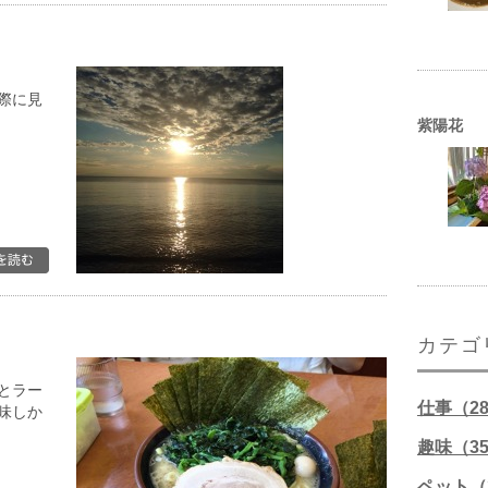
際に見
紫陽花
カテゴ
とラー
仕事（2
味しか
趣味（3
ペット（