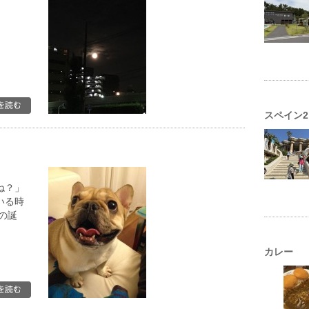
スペイン2
ね？」
いる時
の誕
カレー