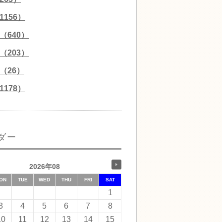
156）
（640）
（203）
（26）
178）
ダー
2026年08
ON
TUE
WED
THU
FRI
SAT
1
3
4
5
6
7
8
10
11
12
13
14
15