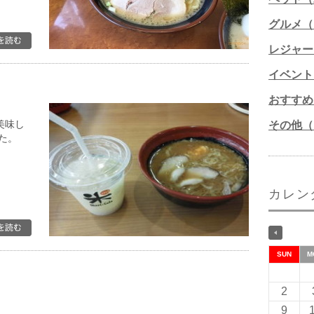
グルメ（1
レジャー
イベント
おすすめ
美味し
その他（1
た。
カレン
SUN
M
2
9