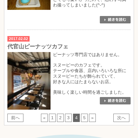
わ撮ってしまいました(^-^)
2017.02.02
代官山ピーナッツカフェ
ピーナッツ専門店ではありません。
スヌーピーのカフェです。
テーブルや食器、店内いろいろな所に
スヌーピーたちが飾られていて、
好きな人にはたまらないお店。
美味しく楽しい時間を過ごしました。
前へ
«
1
2
3
4
5
»
次へ