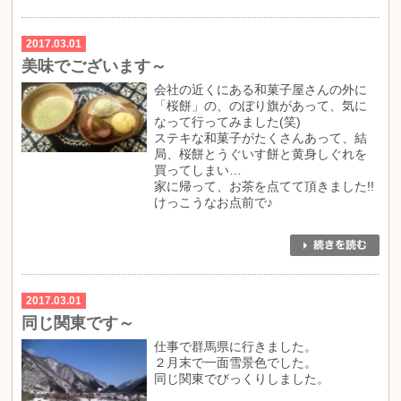
2017.03.01
美味でございます～
会社の近くにある和菓子屋さんの外に
「桜餅」の、のぼり旗があって、気に
なって行ってみました(笑)
ステキな和菓子がたくさんあって、結
局、桜餅とうぐいす餅と黄身しぐれを
買ってしまい…
家に帰って、お茶を点てて頂きました!!
けっこうなお点前で♪
2017.03.01
同じ関東です～
仕事で群馬県に行きました。
２月末で一面雪景色でした。
同じ関東でびっくりしました。