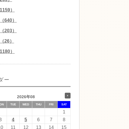
159）
（640）
（203）
（26）
180）
ダー
2026年08
ON
TUE
WED
THU
FRI
SAT
1
3
4
5
6
7
8
10
11
12
13
14
15