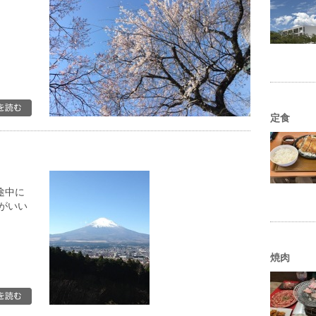
定食
途中に
がいい
焼肉