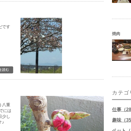
だです
焼肉
カテゴ
う八重
仕事（2
でには
日少し
趣味（3
す♪
ペット（