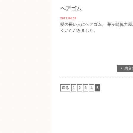
ヘアゴム
2017.04.03
髪の長い人にヘアゴム。 茅ヶ崎傀力屋
くいただきました。
戻る
1
2
3
4
5