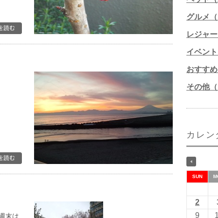
グルメ（1
レジャー
イベント
おすすめ
その他（1
カレン
SUN
M
2
9
週末は