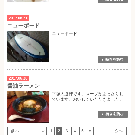
2017.06.21
ニューボード
ニューボード
2017.06.20
醤油ラーメン
平塚大勝軒です。スープがあっさりし
ています。おいしくいただきました。
前へ
«
1
2
3
4
5
»
次へ