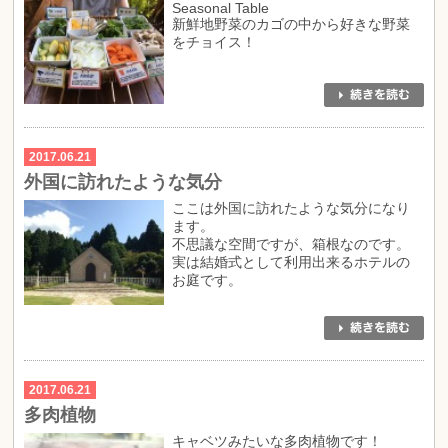
Seasonal Table
新鮮地野菜のカゴの中から好きな野菜
をチョイス！
2017.06.21
外国に訪れたような気分
ここは外国に訪れたような気分になり
ます。
不思議な空間ですが、箱根なのです。
実は結婚式として利用出来るホテルの
お庭です。
2017.06.21
多肉植物
キャベツみたいな多肉植物です！