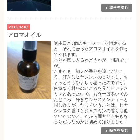
2018.02.02
アロマオイル
誕生日と3個のキーワードを指定する
と、それに合ったアロマオイルを作っ
てくれます。
香りが気に入るかどうかが、問題です
が。
たまたま、知人の香りを嗅いだとこ
ろ、好きなヒヤシンスの香りがし、ち
ょっとうらやましく思ったのですが。
何気なく材料のところを見たらジャス
ミンとあったので、もう一度嗅いでみ
たところ、好きなジャスミンティーと
同じ香りがしたっていうことは、ヒヤ
シンスの香りとジャスミンの香りは似
ていたのかと。だから両方とも好きな
香りだったのかと初めて知りました！