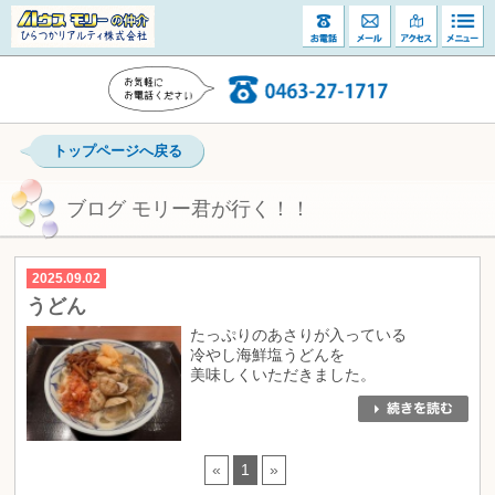
トップページへ戻る
ブログ モリー君が行く！！
2025.09.02
うどん
たっぷりのあさりが入っている
冷やし海鮮塩うどんを
美味しくいただきました。
«
1
»