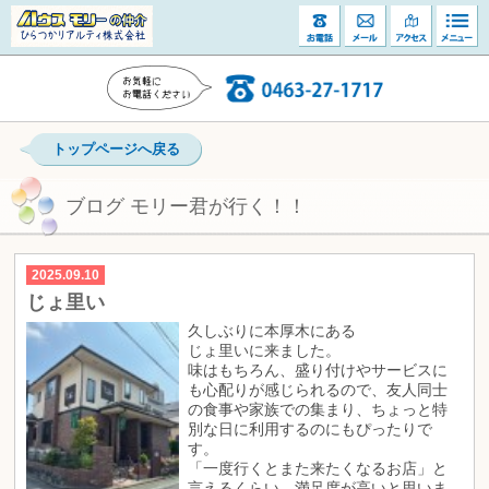
トップページへ戻る
ブログ モリー君が行く！！
2025.09.10
じょ里い
久しぶりに本厚木にある
じょ里いに来ました。
味はもちろん、盛り付けやサービスに
も心配りが感じられるので、友人同士
の食事や家族での集まり、ちょっと特
別な日に利用するのにもぴったりで
す。
「一度行くとまた来たくなるお店」と
言えるくらい、満足度が高いと思いま