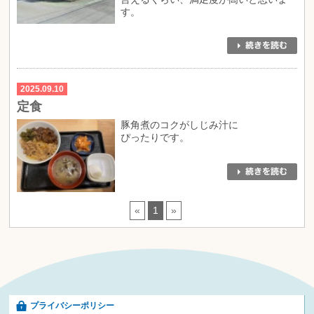
す。
2025.09.10
定食
豚角煮のコクがしじみ汁に
ぴったりです。
«
1
»
プライバシーポリシー