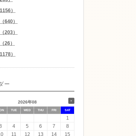
156）
（640）
（203）
（26）
178）
ダー
2026年08
ON
TUE
WED
THU
FRI
SAT
1
3
4
5
6
7
8
10
11
12
13
14
15