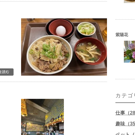
紫陽花
カテゴ
仕事（2
趣味（3
ペット（