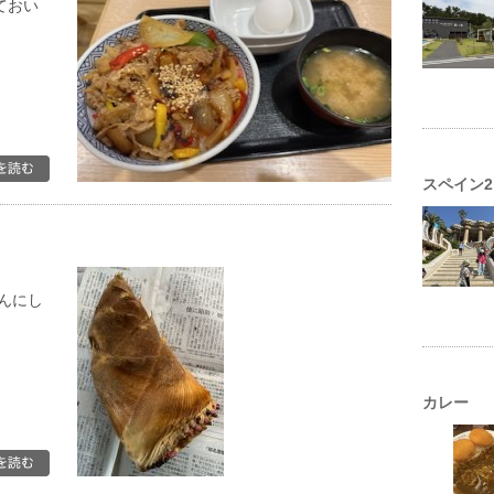
ておい
スペイン2
んにし
カレー