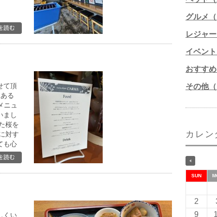
グルメ（1
レジャー
イベント
おすすめ
せて頂
その他（1
にある
別メニュ
いまし
た桜を
カレン
に対す
ても心
。 お
まし
SUN
M
2
9
しくい