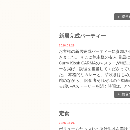
新居完成パーティー
2026.03.29
お客様の新居完成パーティーに参加さ
きました。 そこに施主様の友人 目黒
Curry Kiosk CARMAのマスターが特
ーを掲げ、調理を担当してくださって
た。 本格的なカレーと、芽吹きはじめ
眺めながら、 関係者それぞれの不動産
る想いやストーリーを聞く時間は、と
地良く、暖かい空気に包まれていました
手伝いさせて頂き、ありがとうござい
た！
定食
2026.03.24
ボリュームたっぷりの豚汁牛丼を美味