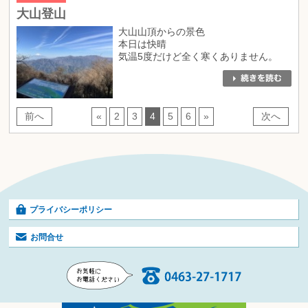
大山登山
大山山頂からの景色
本日は快晴
気温5度だけど全く寒くありません。
前へ
«
2
3
4
5
6
»
次へ
プライバシーポリシー
お問合せ