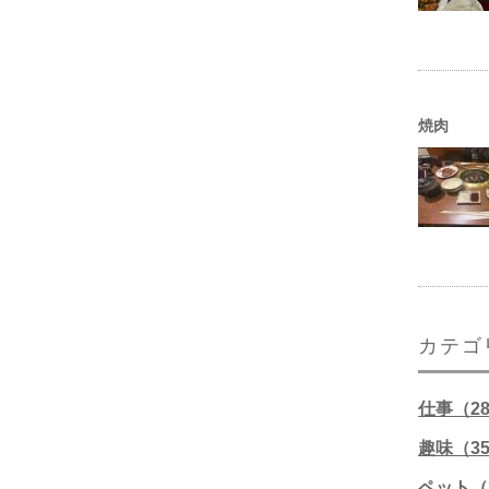
焼肉
カテゴ
仕事（2
趣味（3
ペット（