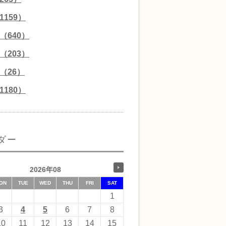
159）
（640）
（203）
（26）
180）
ダー
2026年08
ON
TUE
WED
THU
FRI
SAT
1
3
4
5
6
7
8
10
11
12
13
14
15