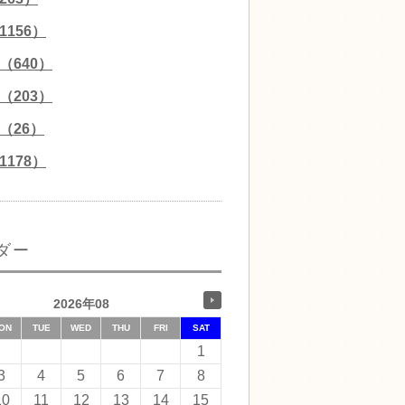
156）
（640）
（203）
（26）
178）
ダー
2026年08
ON
TUE
WED
THU
FRI
SAT
1
3
4
5
6
7
8
10
11
12
13
14
15