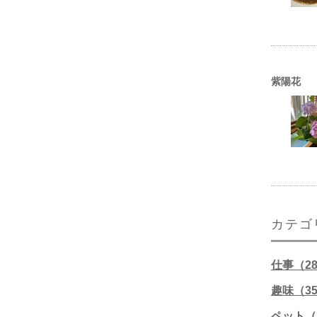
紫陽花
カテゴ
仕事（2
趣味（3
ペット（