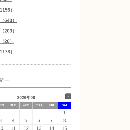
156）
（640）
（203）
（26）
178）
ダー
2026年08
ON
TUE
WED
THU
FRI
SAT
1
3
4
5
6
7
8
10
11
12
13
14
15