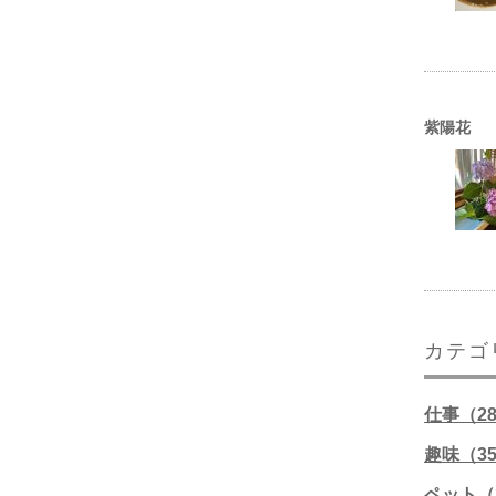
紫陽花
カテゴ
仕事（2
趣味（3
ペット（