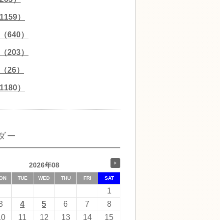
159）
（640）
（203）
（26）
180）
ダー
2026年08
ON
TUE
WED
THU
FRI
SAT
1
3
4
5
6
7
8
10
11
12
13
14
15