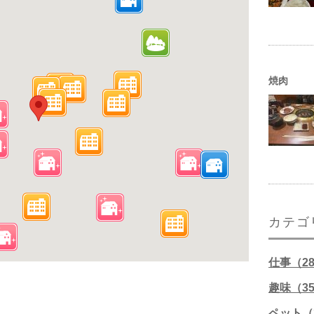
焼肉
カテゴ
仕事（2
趣味（3
ペット（