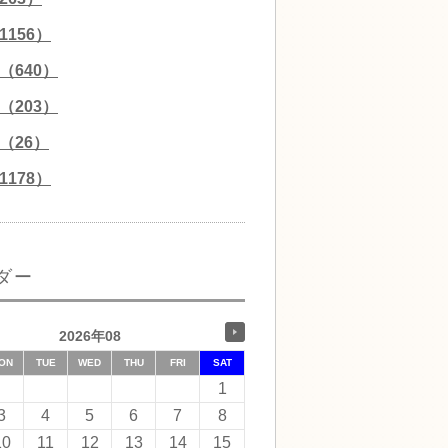
156）
（640）
（203）
（26）
178）
ダー
2026年08
ON
TUE
WED
THU
FRI
SAT
1
3
4
5
6
7
8
10
11
12
13
14
15