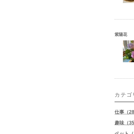
紫陽花
カテゴ
仕事（2
趣味（3
ペット（