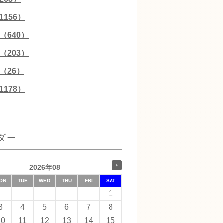
156）
（640）
（203）
（26）
178）
ダー
2026年08
ON
TUE
WED
THU
FRI
SAT
1
3
4
5
6
7
8
10
11
12
13
14
15