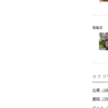
紫陽花
カテゴ
仕事（2
趣味（3
ペット（