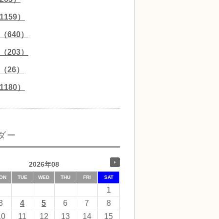
159）
（640）
（203）
（26）
180）
ダー
2026年08
ON
TUE
WED
THU
FRI
SAT
1
3
4
5
6
7
8
10
11
12
13
14
15