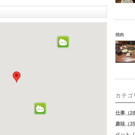
焼肉
カテゴ
仕事（2
趣味（3
ペット（