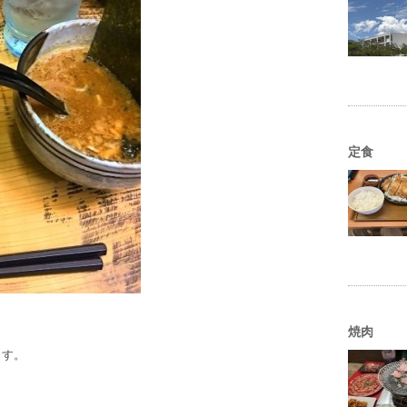
定食
焼肉
ます。