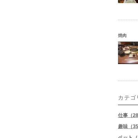
焼肉
カテゴ
仕事（2
趣味（3
ペット（