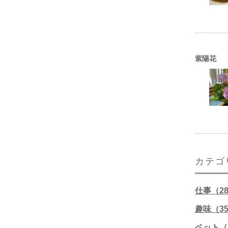
紫陽花
カテゴ
仕事（2
趣味（3
ペット（