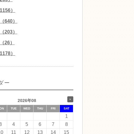
156）
（640）
（203）
（26）
178）
ダー
2026年08
ON
TUE
WED
THU
FRI
SAT
1
3
4
5
6
7
8
10
11
12
13
14
15