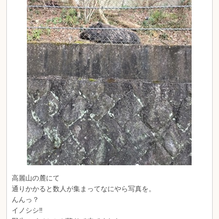
高麗山の麓にて
通りかかると数人が集まってなにやら写真を。
んんっ？
イノシシ‼️