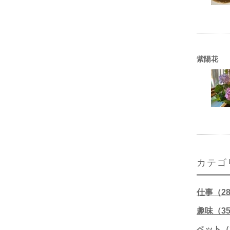
紫陽花
カテゴ
仕事（2
趣味（3
ペット（