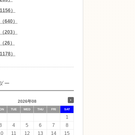
156）
（640）
（203）
（26）
178）
ダー
2026年08
ON
TUE
WED
THU
FRI
SAT
1
3
4
5
6
7
8
10
11
12
13
14
15