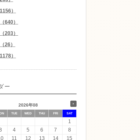
156）
（640）
（203）
（26）
178）
ダー
2026年08
ON
TUE
WED
THU
FRI
SAT
1
3
4
5
6
7
8
10
11
12
13
14
15