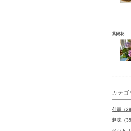
紫陽花
カテゴ
仕事（2
趣味（3
ペット（