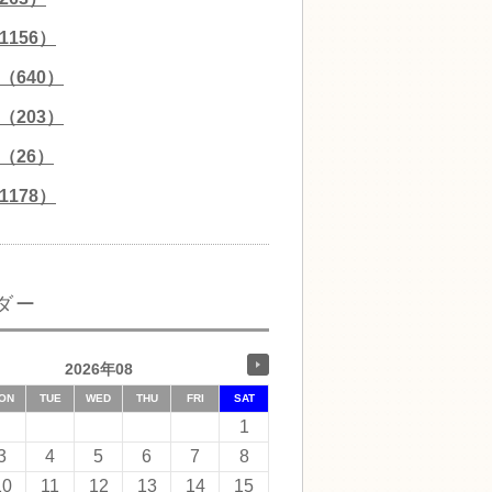
156）
（640）
（203）
（26）
178）
ダー
2026年08
ON
TUE
WED
THU
FRI
SAT
1
3
4
5
6
7
8
10
11
12
13
14
15