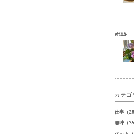
紫陽花
カテゴ
仕事（2
趣味（3
ペット（