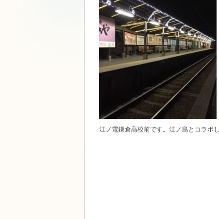
江ノ電鎌倉高校前です。江ノ島とコラボ