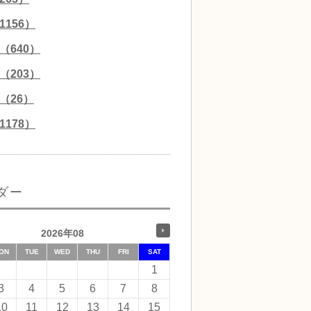
156）
（640）
（203）
（26）
178）
ダー
2026年08
ON
TUE
WED
THU
FRI
SAT
1
3
4
5
6
7
8
10
11
12
13
14
15