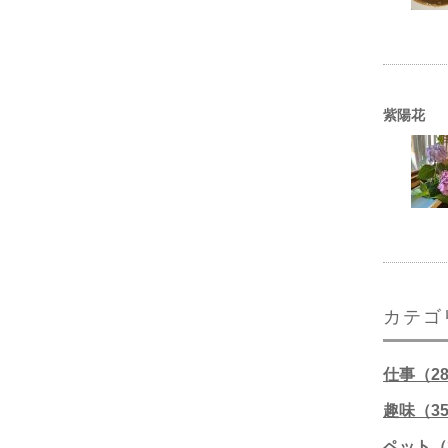
紫陽花
カテゴ
仕事（2
趣味（3
ペット（