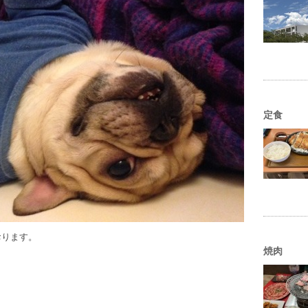
定食
おります。
焼肉