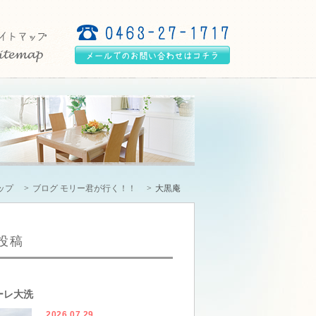
ップ
ブログ モリー君が行く！！
大黒庵
投稿
ーレ大洗
2026.07.29