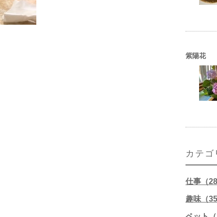
紫陽花
カテゴ
仕事（2
趣味（3
ペット（