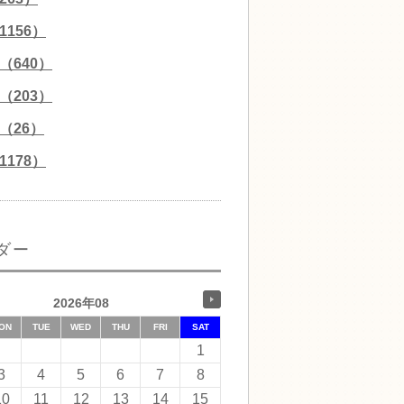
156）
（640）
（203）
（26）
178）
ダー
2026年08
ON
TUE
WED
THU
FRI
SAT
1
3
4
5
6
7
8
10
11
12
13
14
15