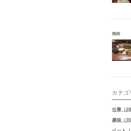
焼肉
カテゴ
仕事（2
趣味（3
ペット（