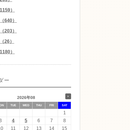
159）
（640）
（203）
（26）
180）
ダー
2026年08
ON
TUE
WED
THU
FRI
SAT
1
3
4
5
6
7
8
10
11
12
13
14
15