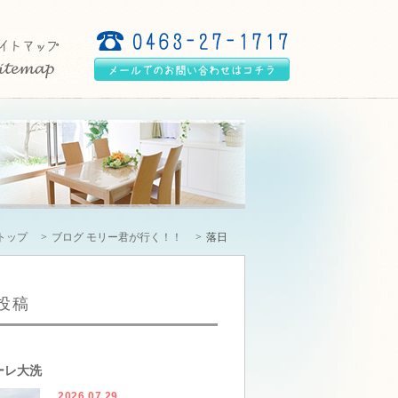
トップ
ブログ モリー君が行く！！
落日
投稿
ーレ大洗
2026.07.29