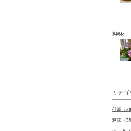
紫陽花
カテゴ
仕事（2
趣味（3
ペット（