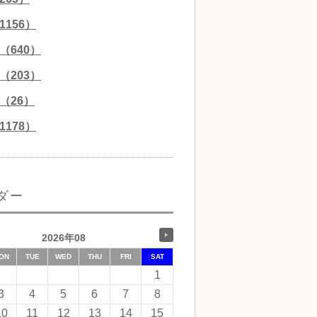
156）
（640）
（203）
（26）
178）
ダー
2026年08
ON
TUE
WED
THU
FRI
SAT
1
3
4
5
6
7
8
10
11
12
13
14
15