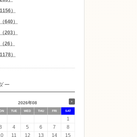
156）
（640）
（203）
（26）
178）
ダー
2026年08
ON
TUE
WED
THU
FRI
SAT
1
3
4
5
6
7
8
10
11
12
13
14
15