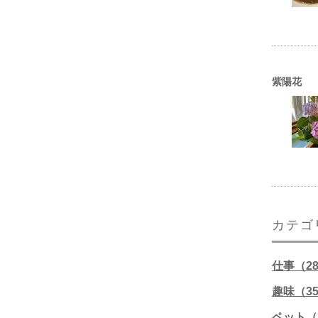
紫陽花
カテゴ
仕事（2
趣味（3
ペット（