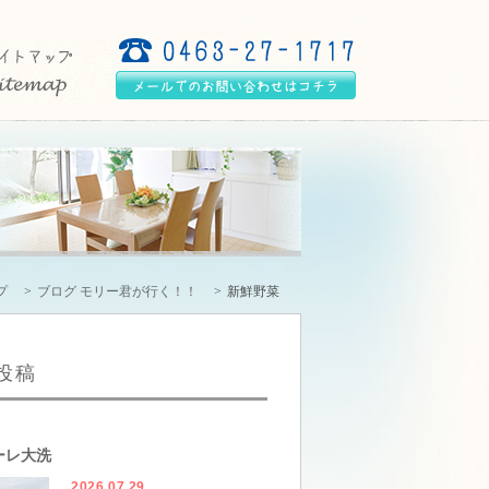
プ
ブログ モリー君が行く！！
新鮮野菜
投稿
ーレ大洗
2026.07.29